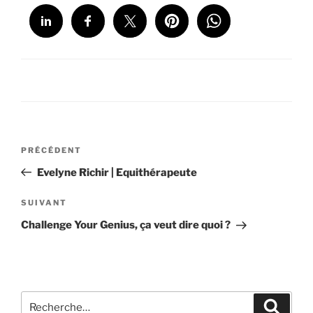
Navigation
Article
PRÉCÉDENT
de
précédent
Evelyne Richir | Equithérapeute
l’article
Article
SUIVANT
suivant
Challenge Your Genius, ça veut dire quoi ?
Recherche
Recher