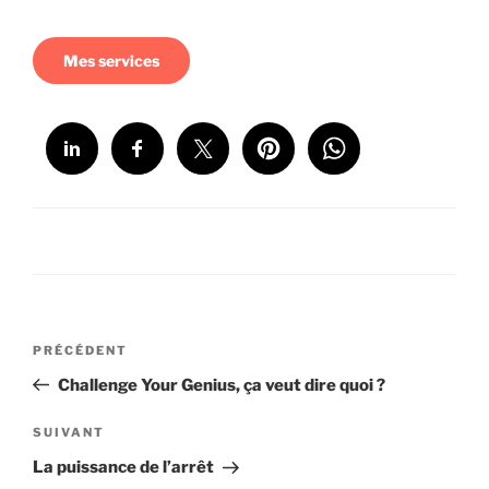
Mes services
Partage ...
Navigation
Article
PRÉCÉDENT
de
précédent
Challenge Your Genius, ça veut dire quoi ?
l’article
Article
SUIVANT
suivant
La puissance de l’arrêt