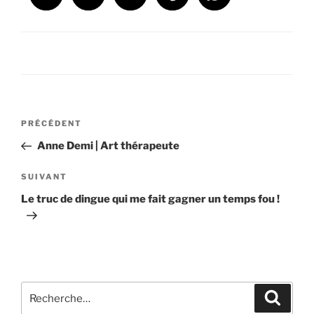
Navigation
Article
PRÉCÉDENT
de
précédent
Anne Demi | Art thérapeute
l’article
Article
SUIVANT
suivant
Le truc de dingue qui me fait gagner un temps fou !
Recherche
Recher
pour