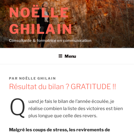
Aller
NOËLLE
au
contenu
GHILAIN
principal
Consultante & formatrice en communication
Menu
PUBLIÉ
PAR
NOËLLE GHILAIN
LE
Résultat du bilan ? GRATITUDE !!
Q
uand je fais le bilan de l’année écoulée, je
réalise combien la liste des victoires est bien
plus longue que celle des revers.
Malgré les coups de stress, les revirements de